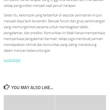
setiap pengundian menjadi saat penuh harapan.
Selain itu, kelompok yang terbentuk di seputar permainan ini pun
menjadi daya tarik tersendiri. Banyak forum dan grup perbincangan
yang memungkinkan peserta untuk membagikan taktik,
pengalaman, dan prediksi. Komunikasi ini tidak hanya memperkaya
memperkaya pengalaman bermain, tetapi juga membuat pemain
mendapatkan nikmat dari komunitas yang saling mendukung
dalam mencari keberuntungan.
supertogel
YOU MAY ALSO LIKE...