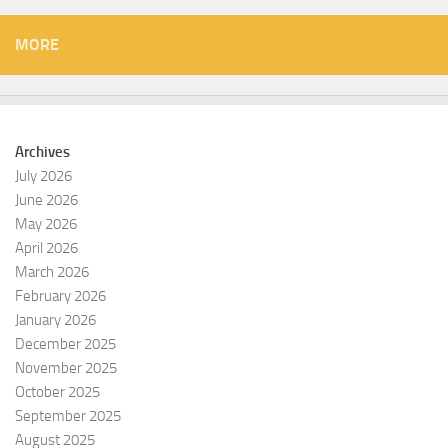
MORE
Archives
July 2026
June 2026
May 2026
April 2026
March 2026
February 2026
January 2026
December 2025
November 2025
October 2025
September 2025
August 2025