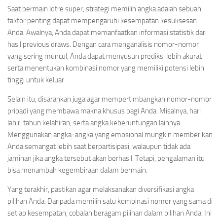
Saat bermain lotre super, strategi memilih angka adalah sebuah
faktor penting dapat mempengaruhi kesempatan kesuksesan
Anda. Awalnya, Anda dapat memanfaatkan informasi statistik dari
hasil previous draws. Dengan cara menganalisis nomor-nomor
yang sering muncul, Anda dapat menyusun prediksi lebih akurat
serta menentukan kombinasi nomor yang memiliki potensi lebih
tinggi untuk keluar.
Selain itu, disarankan juga agar mempertimbangkan nomor-nomor
pribadi yang membawa makna khusus bagi Anda. Misalnya, hari
lahir, tahun kelahiran, serta angka keberuntungan lainnya.
Menggunakan angka-angka yang emosional mungkin memberikan
Anda semangat lebih saat berpartisipasi, walaupun tidak ada
jaminan jika angka tersebut akan berhasil. Tetapi, pengalaman itu
bisa menambah kegembiraan dalam bermain.
Yang terakhir, pastikan agar melaksanakan diversifikasi angka
pilihan Anda. Daripada memilih satu kombinasi nomor yang sama di
setiap kesempatan, cobalah beragam pilihan dalam pilihan Anda. Ini