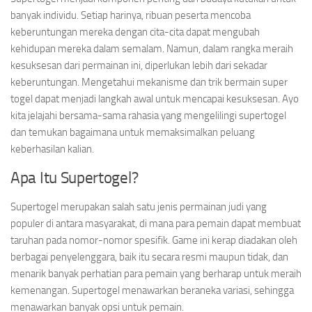
banyak individu. Setiap harinya, ribuan peserta mencoba
keberuntungan mereka dengan cita-cita dapat mengubah
kehidupan mereka dalam semalam. Namun, dalam rangka meraih
kesuksesan dari permainan ini, diperlukan lebih dari sekadar
keberuntungan. Mengetahui mekanisme dan trik bermain super
togel dapat menjadi langkah awal untuk mencapai kesuksesan. Ayo
kita jelajahi bersama-sama rahasia yang mengelilingi supertogel
dan temukan bagaimana untuk memaksimalkan peluang
keberhasilan kalian.
Apa Itu Supertogel?
Supertogel merupakan salah satu jenis permainan judi yang
populer di antara masyarakat, di mana para pemain dapat membuat
taruhan pada nomor-nomor spesifik. Game ini kerap diadakan oleh
berbagai penyelenggara, baik itu secara resmi maupun tidak, dan
menarik banyak perhatian para pemain yang berharap untuk meraih
kemenangan. Supertogel menawarkan beraneka variasi, sehingga
menawarkan banyak opsi untuk pemain.