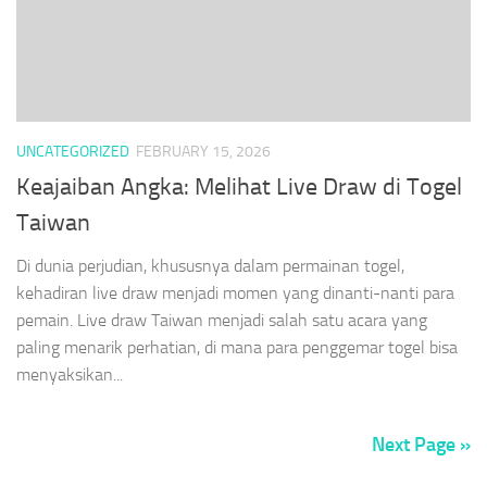
UNCATEGORIZED
FEBRUARY 15, 2026
Keajaiban Angka: Melihat Live Draw di Togel
Taiwan
Di dunia perjudian, khususnya dalam permainan togel,
kehadiran live draw menjadi momen yang dinanti-nanti para
pemain. Live draw Taiwan menjadi salah satu acara yang
paling menarik perhatian, di mana para penggemar togel bisa
menyaksikan...
Next Page »