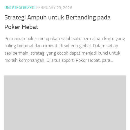
UNCATEGORIZED
FEBRUARY 23, 2026
Strategi Ampuh untuk Bertanding pada
Poker Hebat
Permainan poker merupakan salah satu permainan kartu yang
paling terkenal dan diminati di seluruh global. Dalam setiap
sesi bermain, strategi yang cocok dapat menjadi kunci untuk
meraih kemenangan. Di situs seperti Poker Hebat, para...