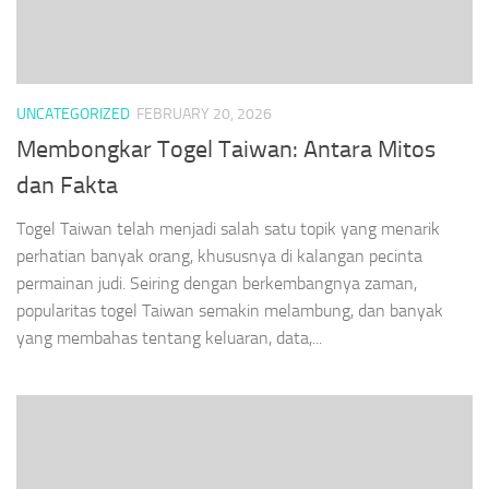
UNCATEGORIZED
FEBRUARY 20, 2026
Membongkar Togel Taiwan: Antara Mitos
dan Fakta
Togel Taiwan telah menjadi salah satu topik yang menarik
perhatian banyak orang, khususnya di kalangan pecinta
permainan judi. Seiring dengan berkembangnya zaman,
popularitas togel Taiwan semakin melambung, dan banyak
yang membahas tentang keluaran, data,...