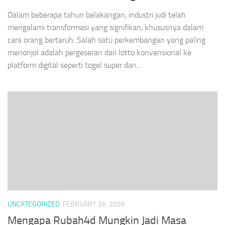
Dalam beberapa tahun belakangan, industri judi telah
mengalami transformasi yang signifikan, khususnya dalam
cara orang bertaruh. Salah satu perkembangan yang paling
menonjol adalah pergeseran dari lotto konvensional ke
platform digital seperti togel super dan...
UNCATEGORIZED
FEBRUARY 26, 2026
Mengapa Rubah4d Mungkin Jadi Masa