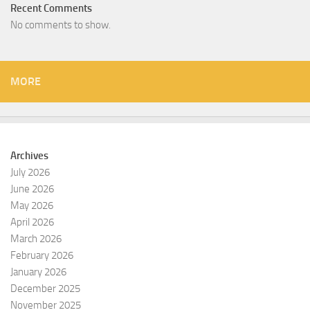
Recent Comments
No comments to show.
MORE
Archives
July 2026
June 2026
May 2026
April 2026
March 2026
February 2026
January 2026
December 2025
November 2025