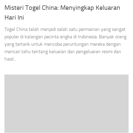
Misteri Togel China: Menyingkap Keluaran
Hari Ini
Togel China telah menjadi salah satu permainan yang sangat
populer di kalangan pecinta angka di Indonesia. Banyak orang
yang tertarik untuk mencoba peruntungan mereka dengan
mencari tahu tentang keluaran dan pengeluaran resmi dari
hasil...