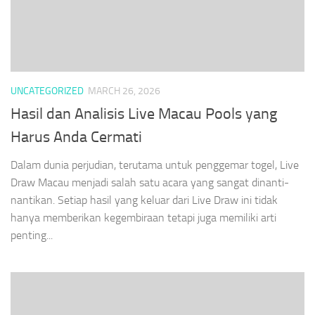
UNCATEGORIZED
MARCH 26, 2026
Hasil dan Analisis Live Macau Pools yang
Harus Anda Cermati
Dalam dunia perjudian, terutama untuk penggemar togel, Live
Draw Macau menjadi salah satu acara yang sangat dinanti-
nantikan. Setiap hasil yang keluar dari Live Draw ini tidak
hanya memberikan kegembiraan tetapi juga memiliki arti
penting...