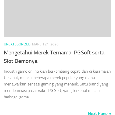
UNCATEGORIZED
MARCH 24, 2026
Mengetahui Merek Ternama: PGSoft serta
Slot Demonya
Industri game online kian berkembang cepat, dan di keramaian
tersebut, muncul beberapa merek populer yang mana
menawarkan sensasi gaming yang menarik. Satu brand yang
mendominasi pasar yakni PG Soft, yang terkenal melalui
berbagai game...
Next Page »