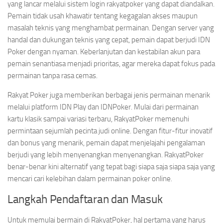
yang lancar melalui sistem login rakyatpoker yang dapat diandalkan.
Pemain tidak usah khawatir tentang kegagalan akses maupun
masalah teknis yang menghambat permainan. Dengan server yang
handal dan dukungan teknis yang cepat, pemain dapat berjudi IDN
Poker dengan nyaman. Keberlanjutan dan kestabilan akun para
pemain senantiasa menjadi prioritas, agar mereka dapat fokus pada
permainan tanpa rasa cemas.
Rakyat Poker juga memberikan berbagai jenis permainan menarik
melalui platform IDN Play dan IDNPoker. Mulai dari permainan
kartu klasik sampai variasi terbaru, RakyatPoker memenuhi
permintaan sejumlah pecinta judi online. Dengan fitur-fitur inovatif
dan bonus yang menarik, pemain dapat menjelajahi pengalaman
berjudi yang lebih menyenangkan menyenangkan. RakyatPoker
benar-benar kini alternatif yang tepat bagi siapa saja siapa saja yang
mencari cari kelebihan dalam permainan poker online.
Langkah Pendaftaran dan Masuk
Untuk memulai bermain di RakyatPoker, hal pertama yang harus