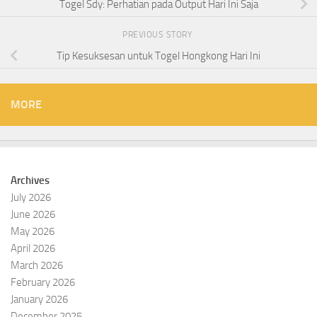
Togel Sdy: Perhatian pada Output Hari Ini Saja
PREVIOUS STORY
Tip Kesuksesan untuk Togel Hongkong Hari Ini
MORE
Archives
July 2026
June 2026
May 2026
April 2026
March 2026
February 2026
January 2026
December 2025