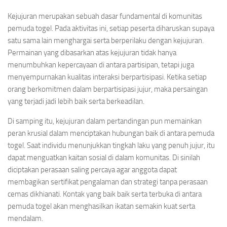
Kejujuran merupakan sebuah dasar fundamental di komunitas
pemuda togel. Pada aktivitas ini, setiap peserta diharuskan supaya
satu sama lain menghargai serta berperilaku dengan kejujuran.
Permainan yang dibasarkan atas kejujuran tidak hanya
menumbuhkan kepercayaan di antara partisipan, tetapi juga
menyempurnakan kualitas interaksi berpartisipasi. Ketika setiap
orang berkomitmen dalam berpartisipasi jujur, maka persaingan
yang terjadi jadi lebih baik serta berkeadilan.
Di samping itu, kejujuran dalam pertandingan pun memainkan
peran krusial dalam menciptakan hubungan baik di antara pemuda
togel. Saat individu menunjukkan tingkah laku yang penuh jujur, itu
dapat menguatkan kaitan sosial di dalam komunitas. Di sinilah
diciptakan perasaan saling percaya agar anggota dapat
membagikan sertifikat pengalaman dan strategi tanpa perasaan
cemas dikhianati. Kontak yang baik baik serta terbuka di antara
pemuda togel akan menghasilkan ikatan semakin kuat serta
mendalam.