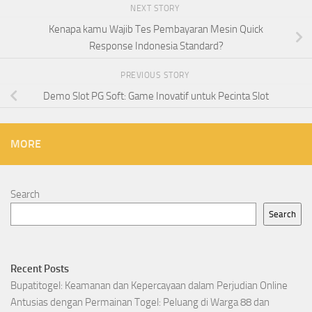
NEXT STORY
Kenapa kamu Wajib Tes Pembayaran Mesin Quick
Response Indonesia Standard?
PREVIOUS STORY
Demo Slot PG Soft: Game Inovatif untuk Pecinta Slot
MORE
Search
Search
Recent Posts
Bupatitogel: Keamanan dan Kepercayaan dalam Perjudian Online
Antusias dengan Permainan Togel: Peluang di Warga 88 dan