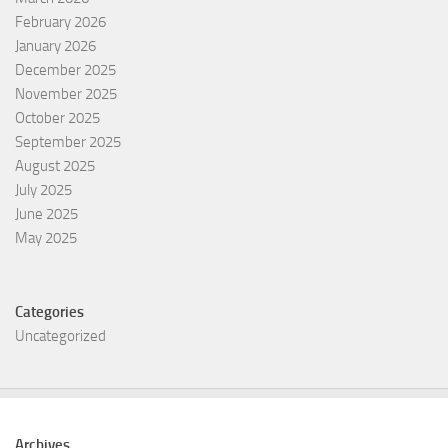
February 2026
January 2026
December 2025
November 2025
October 2025
September 2025
August 2025
July 2025
June 2025
May 2025
Categories
Uncategorized
Archives