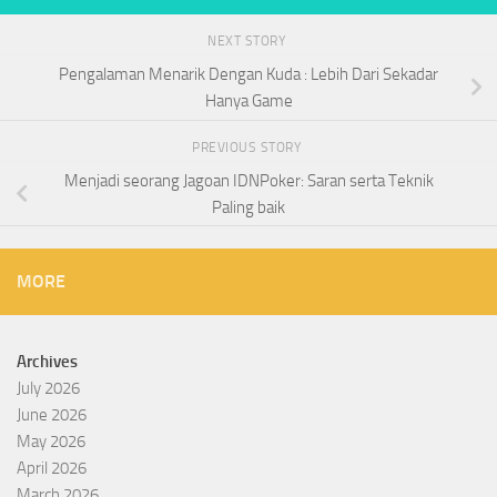
NEXT STORY
Pengalaman Menarik Dengan Kuda : Lebih Dari Sekadar
Hanya Game
PREVIOUS STORY
Menjadi seorang Jagoan IDNPoker: Saran serta Teknik
Paling baik
MORE
Archives
July 2026
June 2026
May 2026
April 2026
March 2026