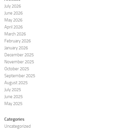
July 2026
June 2026
May 2026
April 2026
March 2026
February 2026
January 2026
December 2025
November 2025
October 2025
September 2025
August 2025
July 2025
June 2025
May 2025
Categories
Uncategorized