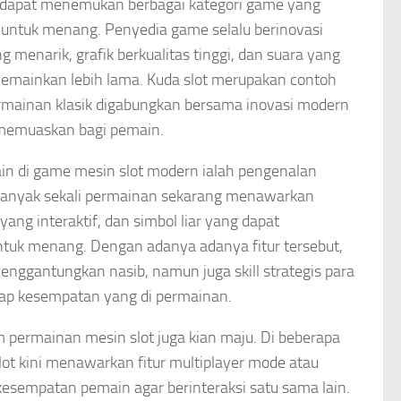
a dapat menemukan berbagai kategori game yang
a untuk menang. Penyedia game selalu berinovasi
enarik, grafik berkualitas tinggi, dan suara yang
emainkan lebih lama. Kuda slot merupakan contoh
mainan klasik digabungkan bersama inovasi modern
 memuaskan bagi pemain.
 lain di game mesin slot modern ialah pengenalan
Banyak sekali permainan sekarang menawarkan
ang interaktif, dan simbol liar yang dapat
uk menang. Dengan adanya adanya fitur tersebut,
enggantungkan nasib, namun juga skill strategis para
ap kesempatan yang di permainan.
m permainan mesin slot juga kian maju. Di beberapa
lot kini menawarkan fitur multiplayer mode atau
sempatan pemain agar berinteraksi satu sama lain.