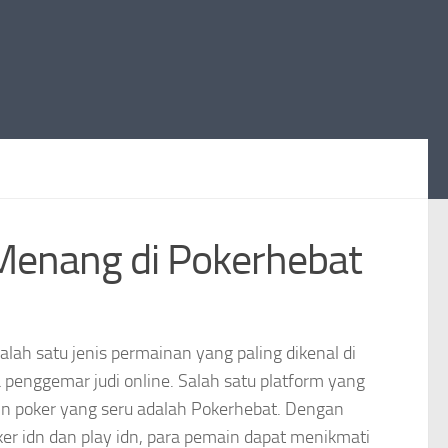
 Menang di Pokerhebat
lah satu jenis permainan yang paling dikenal di
a penggemar judi online. Salah satu platform yang
 poker yang seru adalah Pokerhebat. Dengan
ker idn dan play idn, para pemain dapat menikmati