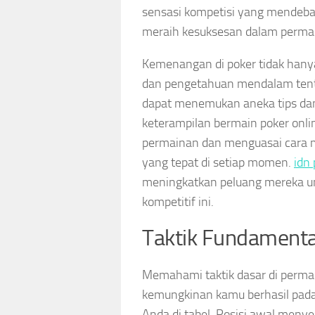
sensasi kompetisi yang mendeb
meraih kesuksesan dalam permain
Kemenangan di poker tidak hanya 
dan pengetahuan mendalam tenta
dapat menemukan aneka tips da
keterampilan bermain poker online
permainan dan menguasai cara 
yang tepat di setiap momen.
idn 
meningkatkan peluang mereka un
kompetitif ini.
Taktik Fundamenta
Memahami taktik dasar di perma
kemungkinan kamu berhasil pada t
Anda di tabel. Posisi awal menyed