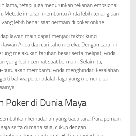
bih lama, tetapi juga menurunkan tekanan emosional
n. Metode ini akan membantu Anda lebih tenang dan
ng lebih benar saat bermain di poker online.
adap lawan main dapat menjadi faktor kunci
 lawan Anda dan cari tahu mereka. Dengan cara ini
rung melakukan taruhan besar serta melipat, Anda
 yang lebih cermat saat bermain. Selain itu,
uru-buru akan membantu Anda menghindari kesalahan
gerti bahwa poker adalah laga yang memerlukan
sainya.
 Poker di Dunia Maya
sembahkan kemudahan yang tiada tara. Para pemain
aja serta di mana saja, cukup dengan
rhubung dengan internet. Hal ini meniadakan