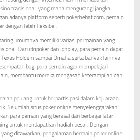
sino tradisional, yang mana mengurangi jangka
gan adanya platform seperti pokerhebat.com, pemain
 dengan lebih fleksibel.
 daring umumnya memiliki variasi permainan yang
isional. Dari idnpoker dan idnplay, para pemain dapat
ti Texas Holdem sampai Omaha serta banyak lainnya.
sempatan bagi para pemain agar mempelajari
ermain, membantu mereka mengasah keterampilan dan
.
adalah peluang untuk berpartisipasi dalam kejuaraan
ik. Sejumlah situs poker online menyelenggarakan
n para pemain yang berasal dari berbagai latar
saing untuk mendapatkan hadiah besar. Dengan
 yang ditawarkan, pengalaman bermain poker online