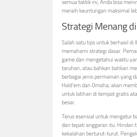
semua taktik ini, Anda bisa men
meraih keuntungan maksimal leb
Strategi Menang di
Salah satu tips untuk berhasil 
memahami strategi dasar. Pemai
game dan mengetahui waktu yan
taruhan, atau bahkan bahkan men
berbagai jenis permainan yang d
Hold’em dan Omaha, akan membe
untuk latihan di tempat gratis
besar.
Terus esensial untuk mengatur b
dan tepati anggaran itu. Hindari
kekalahan berturut-turut. Penge