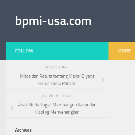
Skip to content
bpmi-usa.com
FOLLOW:
MORE
NEXT STORY
Mitos dan Realita tentang Maha4D yang
Harus Kamu Pahami
PREVIOUS STORY
Anak Muda Togel: Membangun Karier dari
Hobi yg Menyenangkan
Archives