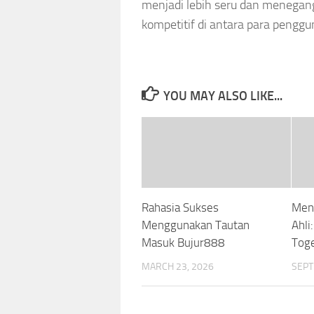
menjadi lebih seru dan menegan
kompetitif di antara para penggu
YOU MAY ALSO LIKE...
Rahasia Sukses
Men
Menggunakan Tautan
Ahli
Masuk Bujur888
Tog
MARCH 23, 2026
SEPT