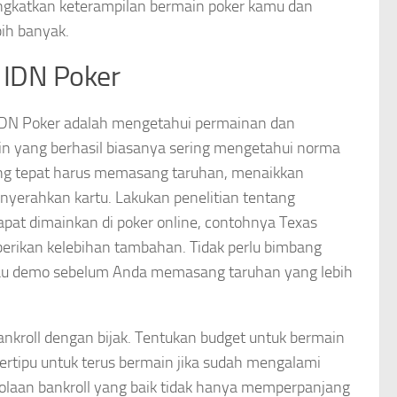
ingkatkan keterampilan bermain poker kamu dan
ih banyak.
 IDN Poker
di IDN Poker adalah mengetahui permainan dan
n yang berhasil biasanya sering mengetahui norma
g tepat harus memasang taruhan, menaikkan
yerahkan kartu. Lakukan penelitian tentang
apat dimainkan di poker online, contohnya Texas
rikan kelebihan tambahan. Tidak perlu bimbang
 atau demo sebelum Anda memasang taruhan yang lebih
ankroll dengan bijak. Tentukan budget untuk bermain
 tertipu untuk terus bermain jika sudah mengalami
lolaan bankroll yang baik tidak hanya memperpanjang