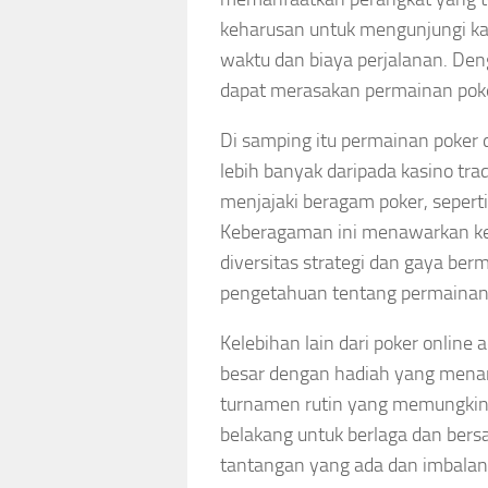
keharusan untuk mengunjungi ka
waktu dan biaya perjalanan. Den
dapat merasakan permainan poker
Di samping itu permainan poker
lebih banyak daripada kasino trad
menjajaki beragam poker, seper
Keberagaman ini menawarkan ke
diversitas strategi dan gaya b
pengetahuan tentang permainan
Kelebihan lain dari poker online 
besar dengan hadiah yang menar
turnamen rutin yang memungkinka
belakang untuk berlaga dan ber
tantangan yang ada dan imbalan