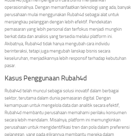
Rubah4d juga mempengaruhi cara bisnis menjalankan
operasionalnya. Dengan memanfaatkan teknologi yang ada, banyak
perusahaan mulai menggunakan Rubah4d sebagai alat untuk
menjangkau pelanggan dengan lebih efektif. Pendekatan
pemasaran yang lebih personal dan terfokus menjadi mungkin
berkat data dan analisis yang tersedia melalui platform ini.
Akibatnya, Rubah4d tidak hanya mengubah cara individu
berinteraksi, tetapi juga mengubah lanskap bisnis secara
keseluruhan, menjadikannya lebih responsif terhadap kebutuhan
pasar.
Kasus Penggunaan Rubah4d
Rubah4d telah muncul sebagai solusi inovatif dalam berbagai
sektor, terutama dalam dunia pemasaran digital. Dengan
kemampuan untuk mengelola data dan analitik secara efektif,
Rubah4d membantu perusahaan memahami perilaku konsumen
secara lebih mendalam. Misalnya, platform ini memungkinkan
perusahaan untuk mengidentifikasi tren dan pola dalam preferensi
pelanggan, yang pada gilirannya membantu mereka dalam