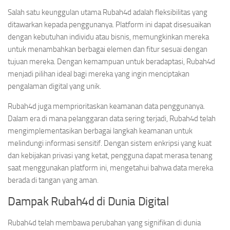
Salah satu keunggulan utama Rubah4d adalah fleksibilitas yang
ditawarkan kepada penggunanya. Platform ini dapat disesuaikan
dengan kebutuhan individu atau bisnis, memungkinkan mereka
untuk menambahkan berbagai elemen dan fitur sesuai dengan
tujuan mereka. Dengan kemampuan untuk beradaptasi, Rubah4d
menjadi pilihan ideal bagi mereka yang ingin menciptakan
pengalaman digital yang unik.
Rubah4d juga memprioritaskan keamanan data penggunanya.
Dalam era di mana pelanggaran data sering terjadi, Rubah4d telah
mengimplementasikan berbagai langkah keamanan untuk
melindungi informasi sensitif. Dengan sistem enkripsi yang kuat
dan kebijakan privasi yang ketat, pengguna dapat merasa tenang
saat menggunakan platform ini, mengetahui bahwa data mereka
berada di tangan yang aman.
Dampak Rubah4d di Dunia Digital
Rubah4d telah membawa perubahan yang signifikan di dunia