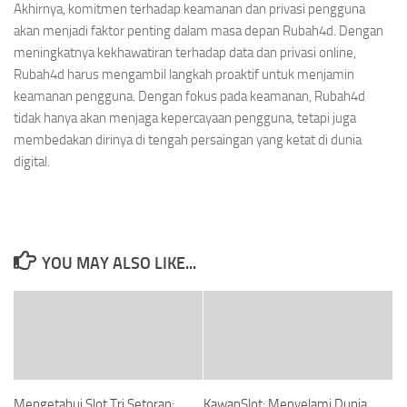
Akhirnya, komitmen terhadap keamanan dan privasi pengguna
akan menjadi faktor penting dalam masa depan Rubah4d. Dengan
meningkatnya kekhawatiran terhadap data dan privasi online,
Rubah4d harus mengambil langkah proaktif untuk menjamin
keamanan pengguna. Dengan fokus pada keamanan, Rubah4d
tidak hanya akan menjaga kepercayaan pengguna, tetapi juga
membedakan dirinya di tengah persaingan yang ketat di dunia
digital.
YOU MAY ALSO LIKE...
Mengetahui Slot Tri Setoran:
KawanSlot: Menyelami Dunia