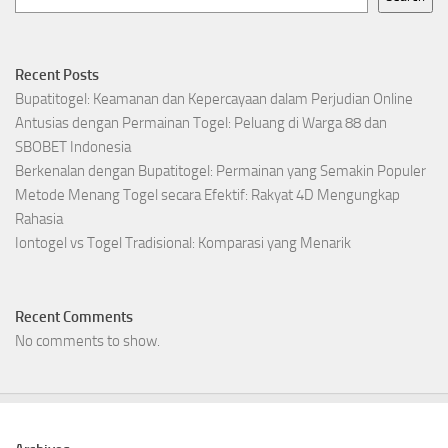
Recent Posts
Bupatitogel: Keamanan dan Kepercayaan dalam Perjudian Online
Antusias dengan Permainan Togel: Peluang di Warga 88 dan
SBOBET Indonesia
Berkenalan dengan Bupatitogel: Permainan yang Semakin Populer
Metode Menang Togel secara Efektif: Rakyat 4D Mengungkap
Rahasia
Iontogel vs Togel Tradisional: Komparasi yang Menarik
Recent Comments
No comments to show.