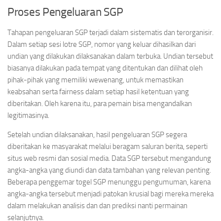
Proses Pengeluaran SGP
Tahapan pengeluaran SGP terjadi dalam sistematis dan terorganisir.
Dalam setiap sesi lotre SGP, nomor yang keluar dihasilkan dari
undian yang dilakukan dilaksanakan dalam terbuka. Undian tersebut
biasanya dilakukan pada tempat yang ditentukan dan dilihat oleh
pihak-pihak yang memiliki wewenang, untuk memastikan
keabsahan serta fairness dalam setiap hasil ketentuan yang
diberitakan. Oleh karena itu, para pemain bisa mengandalkan
legitimasinya.
Setelah undian dilaksanakan, hasil pengeluaran SGP segera
diberitakan ke masyarakat melalui beragam saluran berita, seperti
situs web resmi dan sosial media. Data SGP tersebut mengandung
angka-angka yang diundi dan data tambahan yang relevan penting.
Beberapa penggemar togel SGP menunggu pengumuman, karena
angka-angka tersebut menjadi patokan krusial bagi mereka mereka
dalam melakukan analisis dan dan prediksi nanti permainan
selanjutnya.