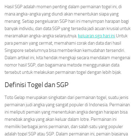
Hasil SGP adalah momen penting dalam permainan togel ini, di
mana angka-angka yang diundi akan menentukan siapa yang
menang. Setiap pengeluaran SGP hari ini menyimpan harapan bagi
banyak individu, dan data SGP yang tersedia jadi acuan krusial untuk
meramalkan angka-angka selanjutnya.
keluaran sgp hari ini
Untuk
para pemain yang cermat, memahami corak dan data dari hasil
Singapore sebelumnya bisa memberikan kemudahan tersendiri.
Dalam artikel ini, kita hendak mengkaji secara mendalam mengenai
nomor hasil SGP, dan bagaimana metode menggunakan data
tersebut untuk melakukan permainan togel dengan lebih bijak.
Definisi Togel dan SGP
Toto Gelap merupakan singkatan dari permainan togel, suatu jenis
permainan judi angka yang sangat populer di Indonesia. Permainan
ini meliputi pemain yang menentukan angka dengan harapan bisa
menebak angka yang akan keluar dalam lotre. Permainan ini
memiliki berbagai jenis permainan, dan salah satu yang populer
adalah togel SGP atau SGP. Dalam permainan ini, pemain biasanya