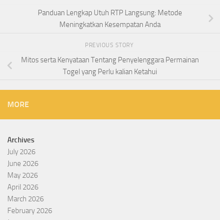
Panduan Lengkap Utuh RTP Langsung: Metode
Meningkatkan Kesempatan Anda
PREVIOUS STORY
Mitos serta Kenyataan Tentang Penyelenggara Permainan
Togel yang Perlu kalian Ketahui
MORE
Archives
July 2026
June 2026
May 2026
April 2026
March 2026
February 2026