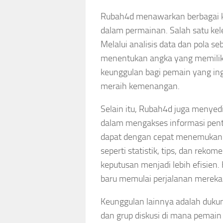
Rubah4d menawarkan berbagai k
dalam permainan. Salah satu kel
Melalui analisis data dan pola
menentukan angka yang memiliki
keunggulan bagi pemain yang i
meraih kemenangan.
Selain itu, Rubah4d juga menye
dalam mengakses informasi pent
dapat dengan cepat menemukan da
seperti statistik, tips, dan re
keputusan menjadi lebih efisien
baru memulai perjalanan mereka
Keunggulan lainnya adalah duku
dan grup diskusi di mana pemain 