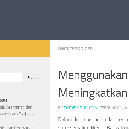
UNCATEGORIZED
Menggunakan 
Search
Meningkatkan
osts
gel: Keamanan dan
BY
FOT8EJXJF0M8OV5
·
FEBRUARY 8, 20
aan dalam Perjudian
Dalam dunia perjudian dan perm
yang semakin dikenal. Banyak o
 dengan Permainan