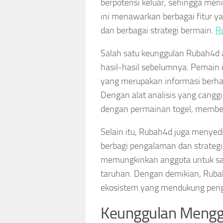
berpotensi keluar, sehingga me
ini menawarkan berbagai fitur
dan berbagai strategi bermain.
R
Salah satu keunggulan Rubah4d a
hasil-hasil sebelumnya. Pemain 
yang merupakan informasi berha
Dengan alat analisis yang cangg
dengan permainan togel, memberi
Selain itu, Rubah4d juga menye
berbagi pengalaman dan strategi. 
memungkinkan anggota untuk sa
taruhan. Dengan demikian, Rubah
ekosistem yang mendukung peng
Keunggulan Meng