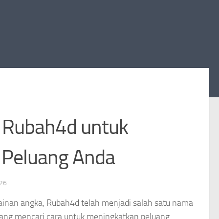
Rubah4d untuk
 Peluang Anda
26
ainan angka, Rubah4d telah menjadi salah satu nama
rang mencari cara untuk meningkatkan peluang