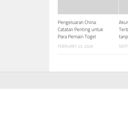
Pengeluaran China:
Akun
Catatan Penting untuk
Terb
Para Pemain Togel
tanp
FEBRUARY 23, 2026
SEPT