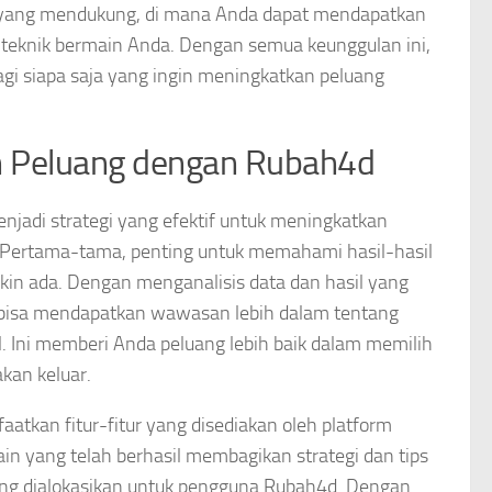
r yang mendukung, di mana Anda dapat mendapatkan
eknik bermain Anda. Dengan semua keunggulan ini,
agi siapa saja yang ingin meningkatkan peluang
n Peluang dengan Rubah4d
adi strategi yang efektif untuk meningkatkan
 Pertama-tama, penting untuk memahami hasil-hasil
in ada. Dengan menganalisis data dan hasil yang
 bisa mendapatkan wawasan lebih dalam tentang
 Ini memberi Anda peluang lebih baik dalam memilih
kan keluar.
atkan fitur-fitur yang disediakan oleh platform
n yang telah berhasil membagikan strategi dan tips
ang dialokasikan untuk pengguna Rubah4d. Dengan