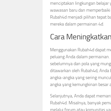
menciptakan lingkungan belaja
wawasan baru dan memperbaiki t
Rubah4d menjadi pilihan tepat b
mereka dalam permainan 4d.
Cara Meningkatka
Menggunakan Rubah4d dapat menj
peluang Anda dalam permainan.
sebelumnya dan pola yang mungk
ditawarkan oleh Rubah4d, Anda
angka-angka yang sering muncul.
angka yang kemungkinan besar a
Selanjutnya, Anda dapat memanfa
Rubah4d. Misalnya, banyak pemai
melalui forum atau komunitas y