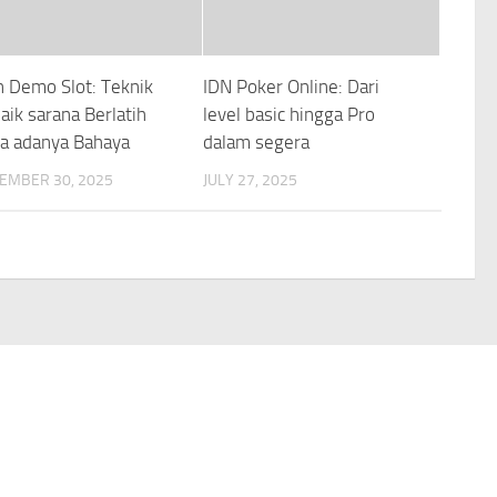
 Demo Slot: Teknik
IDN Poker Online: Dari
aik sarana Berlatih
level basic hingga Pro
a adanya Bahaya
dalam segera
EMBER 30, 2025
JULY 27, 2025