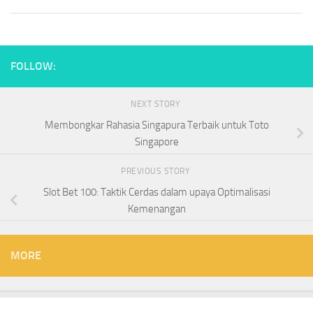
FOLLOW:
NEXT STORY
Membongkar Rahasia Singapura Terbaik untuk Toto
Singapore
PREVIOUS STORY
Slot Bet 100: Taktik Cerdas dalam upaya Optimalisasi
Kemenangan
MORE