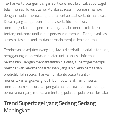
Tak hanya itu, pengembangan software mobile untuk supertogel
telah menjadi fokus utama. Melalui aplikasi ini, pemain mampu
dengan mudah memasang taruhan setiap saat serta di mana saja.
Desain yang sangat user-friendly serta fitur notifikasi
memungkinkan para pemain supaya selalu mencari info terkini
tentang outcome undian dan penawaran menarik. Dengan aplikasi,
aksesibilitas dan kenikmatan bermain menjadi lebih optimal.
Terobosan selanjutnya yang juga layak diperhatikan adalah tentang
penggabungan kecerdasan buatan untuk analisis informasi
permainan. Dengan memanfaatkan big data, supertogel mampu
memberikan rekomendasi taruhan yang lebih lebih cerdas dan
prediktif. Hal ini bukan hanya membantu peserta untuk
menentukan angka yang lebih lebih potensial, namun serta
memperbaiki keseluruhan pengalaman bermain bermain dengan
pemahaman yang mendalam tentang pola dan pola terjadi berlaku.
Trend Supertogel yang Sedang Sedang
Meningkat