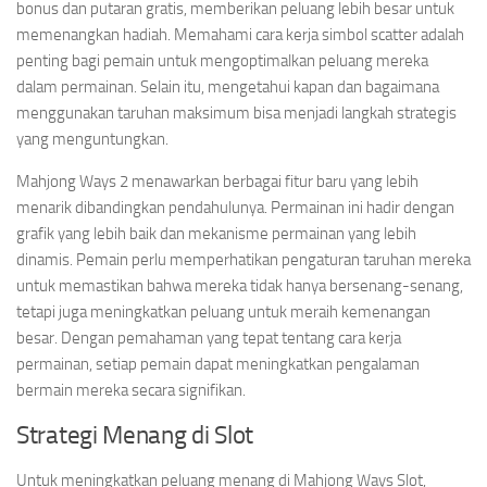
bonus dan putaran gratis, memberikan peluang lebih besar untuk
memenangkan hadiah. Memahami cara kerja simbol scatter adalah
penting bagi pemain untuk mengoptimalkan peluang mereka
dalam permainan. Selain itu, mengetahui kapan dan bagaimana
menggunakan taruhan maksimum bisa menjadi langkah strategis
yang menguntungkan.
Mahjong Ways 2 menawarkan berbagai fitur baru yang lebih
menarik dibandingkan pendahulunya. Permainan ini hadir dengan
grafik yang lebih baik dan mekanisme permainan yang lebih
dinamis. Pemain perlu memperhatikan pengaturan taruhan mereka
untuk memastikan bahwa mereka tidak hanya bersenang-senang,
tetapi juga meningkatkan peluang untuk meraih kemenangan
besar. Dengan pemahaman yang tepat tentang cara kerja
permainan, setiap pemain dapat meningkatkan pengalaman
bermain mereka secara signifikan.
Strategi Menang di Slot
Untuk meningkatkan peluang menang di Mahjong Ways Slot,