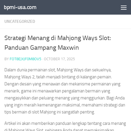
bpmi-usa.com
Skip to content
UNCATEGORIZED
Strategi Menang di Mahjong Ways Slot:
Panduan Gampang Maxwin
BY
FOT8EJXJF0M8OV5
·
OCTOBER 17, 2025
Dalam dunia permainan slot, Mahjong Ways dan sekuelnya,
Mahjong Ways 2, telah menjadi bintang di kalangan pemain.
Dengan desain yang menawan dan mekanisme permainan yang
menarik, game ini menawarkan pengalaman bermain yang
mengasyikkan dan peluang menang yang menggiurkan. Bagi Anda
yang ingin meraih kemenangan maksimal, memahami strategi dan
tips bermain di slot Mahjong ini sangatlah penting.
Artikel ini akan memberikan panduan lengkap tentang cara menang
di Mahjong Ways Slot, sehingga Anda dapat memaksimalkan