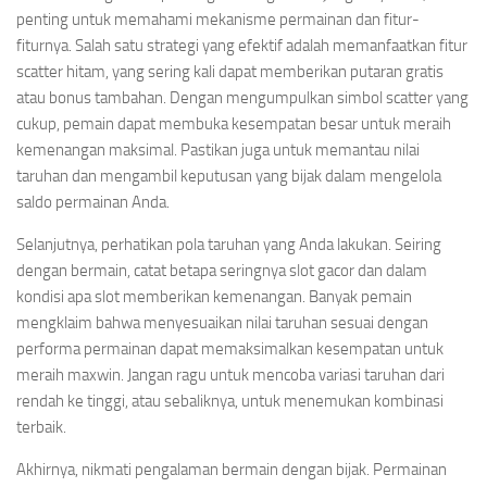
penting untuk memahami mekanisme permainan dan fitur-
fiturnya. Salah satu strategi yang efektif adalah memanfaatkan fitur
scatter hitam, yang sering kali dapat memberikan putaran gratis
atau bonus tambahan. Dengan mengumpulkan simbol scatter yang
cukup, pemain dapat membuka kesempatan besar untuk meraih
kemenangan maksimal. Pastikan juga untuk memantau nilai
taruhan dan mengambil keputusan yang bijak dalam mengelola
saldo permainan Anda.
Selanjutnya, perhatikan pola taruhan yang Anda lakukan. Seiring
dengan bermain, catat betapa seringnya slot gacor dan dalam
kondisi apa slot memberikan kemenangan. Banyak pemain
mengklaim bahwa menyesuaikan nilai taruhan sesuai dengan
performa permainan dapat memaksimalkan kesempatan untuk
meraih maxwin. Jangan ragu untuk mencoba variasi taruhan dari
rendah ke tinggi, atau sebaliknya, untuk menemukan kombinasi
terbaik.
Akhirnya, nikmati pengalaman bermain dengan bijak. Permainan