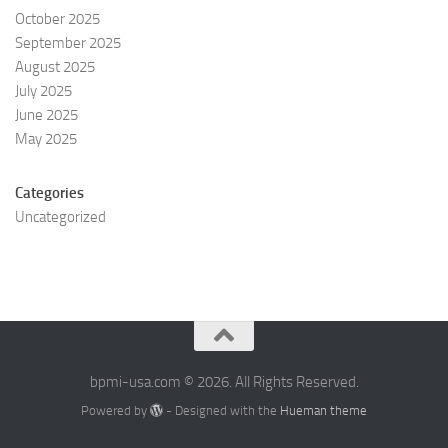
October 2025
September 2025
August 2025
July 2025
June 2025
May 2025
Categories
Uncategorized
bpmi-usa.com © 2026. All Rights Reserved.
Powered by
- Designed with the
Hueman theme