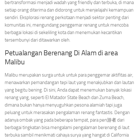
bertransformasi menjadi wadah yang friendly dan terbuka, di mana
setiap orang diterima dan didorong untuk menjelajahi kemampuan
sendiri. Eksplorasi renang perkotaan menjadi sektor penting dari
komunitas ini, mengundang penggemar renang untuk mencoba
berbagai lokasi di sekeliling kota dan menemukan kecantikan
tersembunyi dari ditawarkan oleh.
Petualangan Berenang Di Alam di area
Malibu
Malibu merupakan surga untuk untuk para penggemar aktifitas air,
menawarkan pemandangan tepi laut yang menakjubkan dan lautan
yang begitu bening. Di sini, Anda dapat menemukan banyak lokasi
renang yang, seperti El Matador State Beach dan Zuma Beach,
dimana bukan hanya menyuguhkan pesona alamiah tapi juga
peluang untuk merasakan pengalaman renang fantastis. Dengan
adanya ombak yang pada beberapa tempat, para pen游者 dari
berbagai tingkatan bisa mengalami pengalaman berenang di laut
terbuka sambil menikmati cahaya surya yang hangat di California