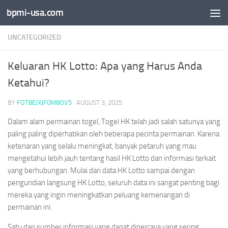
bpmi-usa.com
Skip to content
UNCATEGORIZED
Keluaran HK Lotto: Apa yang Harus Anda
Ketahui?
BY
FOT8EJXJF0M8OV5
·
AUGUST 3, 2025
Dalam alam permainan togel, Togel HK telah jadi salah satunya yang
paling paling diperhatikan oleh beberapa pecinta permainan. Karena
ketenaran yang selalu meningkat, banyak petaruh yang mau
mengetahui lebih jauh tentang hasil HK Lotto dan informasi terkait
yang berhubungan. Mulai dari data HK Lotto sampai dengan
pengundian langsung HK Lotto, seluruh data ini sangat penting bagi
mereka yang ingin meningkatkan peluang kemenangan di
permainan ini.
Satu dari sumber informasi yang dapat dipercaya yang sering