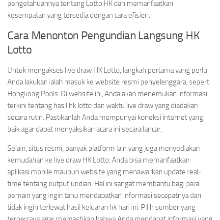
pengetahuannya tentang Lotto HK dan memanfaatkan
kesempatan yang tersedia dengan cara efisien.
Cara Menonton Pengundian Langsung HK
Lotto
Untuk mengakses live draw HK Lotto, langkah pertama yang perlu
Anda lakukan ialah masuk ke website resmi penyelenggara, seperti
Hongkong Pools. Di website ini, Anda akan menemukan informasi
terkini tentang hasil hk lotto dan waktu live draw yang diadakan
secara rutin. Pastikanlah Anda mempunyai koneksi internet yang
baik agar dapat menyaksikan acara ini secara lancar.
Selain, situs resmi, banyak platform lain yang juga menyediakan
kemudahan ke live draw HK Lotto. Anda bisa memanfaatkan
aplikasi mobile maupun website yang menawarkan update real-
time tentang output undian. Hal ini sangat membantu bagi para
pemain yang ingin tahu mendapatkan informasi secepatnya dan
tidak ingin terlewat hasil keluaran hk hari ini. Pilih sumber yang
terpercaya agar memastikan bahwa Anda mendapat informasi yang