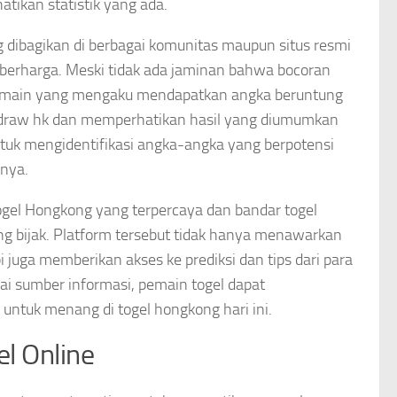
ikan statistik yang ada.
ng dibagikan di berbagai komunitas maupun situs resmi
 berharga. Meski tidak ada jaminan bahwa bocoran
 pemain yang mengaku mendapatkan angka beruntung
ive draw hk dan memperhatikan hasil yang diumumkan
uk mengidentifikasi angka-angka yang berpotensi
tnya.
ogel Hongkong yang terpercaya dan bandar togel
ng bijak. Platform tersebut tidak hanya menawarkan
juga memberikan akses ke prediksi dan tips dari para
i sumber informasi, pemain togel dapat
ntuk menang di togel hongkong hari ini.
l Online