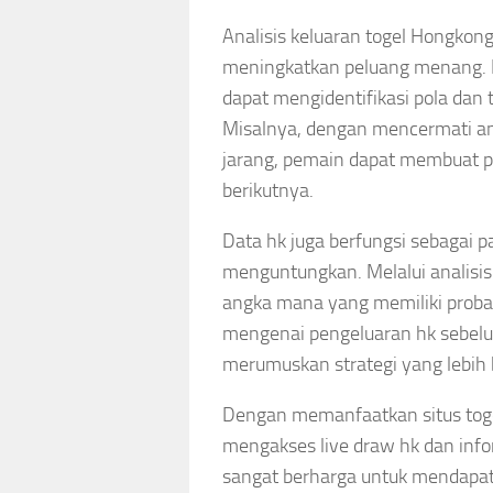
Analisis keluaran togel Hongkon
meningkatkan peluang menang. D
dapat mengidentifikasi pola dan 
Misalnya, dengan mencermati a
jarang, pemain dapat membuat pre
berikutnya.
Data hk juga berfungsi sebagai 
menguntungkan. Melalui analisi
angka mana yang memiliki probabil
mengenai pengeluaran hk sebel
merumuskan strategi yang lebih 
Dengan memanfaatkan situs toge
mengakses live draw hk dan infor
sangat berharga untuk mendapat