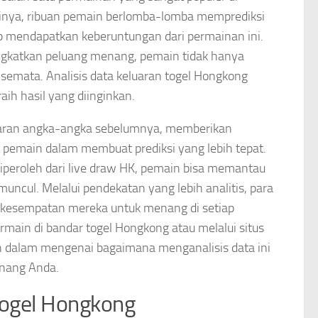
rinya, ribuan pemain berlomba-lomba memprediksi
p mendapatkan keberuntungan dari permainan ini.
gkatkan peluang menang, pemain tidak hanya
emata. Analisis data keluaran togel Hongkong
ih hasil yang diinginkan.
uaran angka-angka sebelumnya, memberikan
emain dalam membuat prediksi yang lebih tepat.
iperoleh dari live draw HK, pemain bisa memantau
muncul. Melalui pendekatan yang lebih analitis, para
 kesempatan mereka untuk menang di setiap
rmain di bandar togel Hongkong atau melalui situs
bih dalam mengenai bagaimana menganalisis data ini
nang Anda.
Togel Hongkong