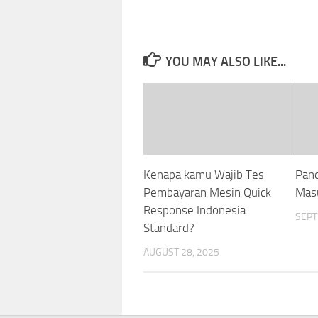
YOU MAY ALSO LIKE...
Kenapa kamu Wajib Tes
Pan
Pembayaran Mesin Quick
Masu
Response Indonesia
SEPT
Standard?
AUGUST 28, 2025