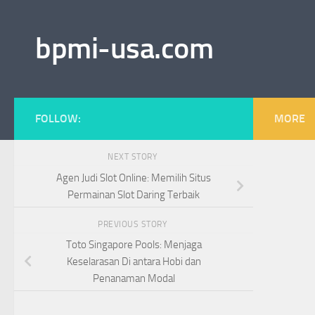
Skip to content
bpmi-usa.com
FOLLOW:
MORE
NEXT STORY
Agen Judi Slot Online: Memilih Situs
Permainan Slot Daring Terbaik
PREVIOUS STORY
Toto Singapore Pools: Menjaga
Keselarasan Di antara Hobi dan
Penanaman Modal