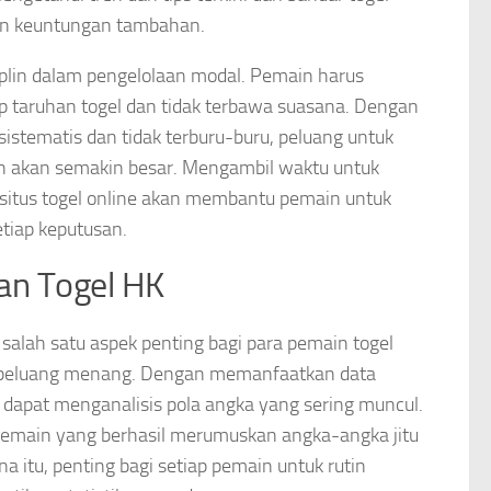
an keuntungan tambahan.
siplin dalam pengelolaan modal. Pemain harus
p taruhan togel dan tidak terbawa suasana. Dengan
stematis dan tidak terburu-buru, peluang untuk
an akan semakin besar. Mengambil waktu untuk
situs togel online akan membantu pemain untuk
etiap keputusan.
an Togel HK
salah satu aspek penting bagi para pemain togel
n peluang menang. Dengan memanfaatkan data
dapat menganalisis pola angka yang sering muncul.
t pemain yang berhasil merumuskan angka-angka jitu
a itu, penting bagi setiap pemain untuk rutin