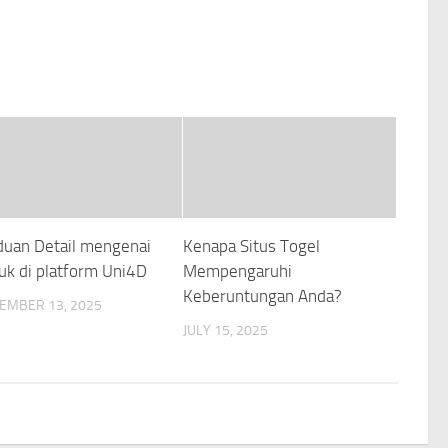
duan Detail mengenai
Kenapa Situs Togel
k di platform Uni4D
Mempengaruhi
Keberuntungan Anda?
EMBER 13, 2025
JULY 15, 2025