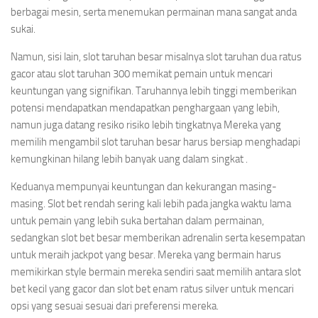
berbagai mesin, serta menemukan permainan mana sangat anda
sukai.
Namun, sisi lain, slot taruhan besar misalnya slot taruhan dua ratus
gacor atau slot taruhan 300 memikat pemain untuk mencari
keuntungan yang signifikan. Taruhannya lebih tinggi memberikan
potensi mendapatkan mendapatkan penghargaan yang lebih,
namun juga datang resiko risiko lebih tingkatnya Mereka yang
memilih mengambil slot taruhan besar harus bersiap menghadapi
kemungkinan hilang lebih banyak uang dalam singkat .
Keduanya mempunyai keuntungan dan kekurangan masing-
masing. Slot bet rendah sering kali lebih pada jangka waktu lama
untuk pemain yang lebih suka bertahan dalam permainan,
sedangkan slot bet besar memberikan adrenalin serta kesempatan
untuk meraih jackpot yang besar. Mereka yang bermain harus
memikirkan style bermain mereka sendiri saat memilih antara slot
bet kecil yang gacor dan slot bet enam ratus silver untuk mencari
opsi yang sesuai sesuai dari preferensi mereka.