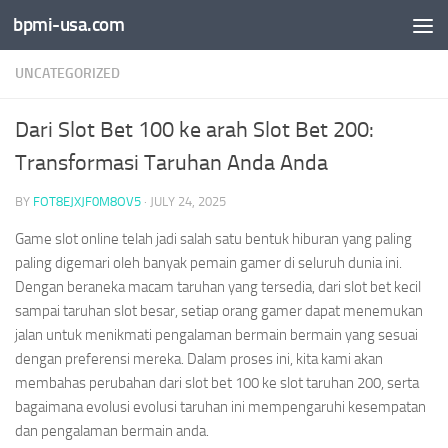
bpmi-usa.com
Skip to content
UNCATEGORIZED
Dari Slot Bet 100 ke arah Slot Bet 200:
Transformasi Taruhan Anda Anda
BY
FOT8EJXJF0M8OV5
·
JULY 24, 2025
Game slot online telah jadi salah satu bentuk hiburan yang paling
paling digemari oleh banyak pemain gamer di seluruh dunia ini.
Dengan beraneka macam taruhan yang tersedia, dari slot bet kecil
sampai taruhan slot besar, setiap orang gamer dapat menemukan
jalan untuk menikmati pengalaman bermain bermain yang sesuai
dengan preferensi mereka. Dalam proses ini, kita kami akan
membahas perubahan dari slot bet 100 ke slot taruhan 200, serta
bagaimana evolusi evolusi taruhan ini mempengaruhi kesempatan
dan pengalaman bermain anda.