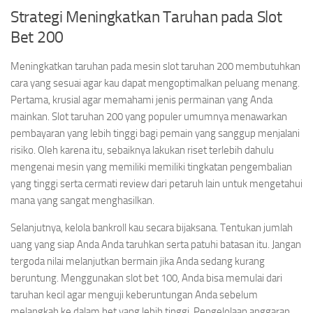
Strategi Meningkatkan Taruhan pada Slot
Bet 200
Meningkatkan taruhan pada mesin slot taruhan 200 membutuhkan
cara yang sesuai agar kau dapat mengoptimalkan peluang menang.
Pertama, krusial agar memahami jenis permainan yang Anda
mainkan. Slot taruhan 200 yang populer umumnya menawarkan
pembayaran yang lebih tinggi bagi pemain yang sanggup menjalani
risiko. Oleh karena itu, sebaiknya lakukan riset terlebih dahulu
mengenai mesin yang memiliki memiliki tingkatan pengembalian
yang tinggi serta cermati review dari petaruh lain untuk mengetahui
mana yang sangat menghasilkan.
Selanjutnya, kelola bankroll kau secara bijaksana. Tentukan jumlah
uang yang siap Anda Anda taruhkan serta patuhi batasan itu. Jangan
tergoda nilai melanjutkan bermain jika Anda sedang kurang
beruntung. Menggunakan slot bet 100, Anda bisa memulai dari
taruhan kecil agar menguji keberuntungan Anda sebelum
melangkah ke dalam bet yang lebih tinggi. Pengelolaan anggaran