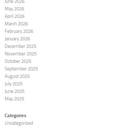
June 2026
May 2026
April 2026
March 2026
February 2026
January 2026
December 2025
November 2025
October 2025
September 2025
August 2025
July 2025
June 2025
May 2025
Categories
Uncategorized