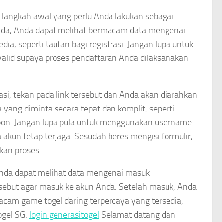
, langkah awal yang perlu Anda lakukan sebagai
anda, Anda dapat melihat bermacam data mengenai
ia, seperti tautan bagi registrasi. Jangan lupa untuk
 valid supaya proses pendaftaran Anda dilaksanakan
si, tekan pada link tersebut dan Anda akan diarahkan
ta yang diminta secara tepat dan komplit, seperti
epon. Jangan lupa pula untuk menggunakan username
kun tetap terjaga. Sesudah beres mengisi formulir,
kan proses.
 Anda dapat melihat data mengenai masuk
ersebut agar masuk ke akun Anda. Setelah masuk, Anda
cam game togel daring terpercaya yang tersedia,
ogel SG.
login generasitogel
Selamat datang dan