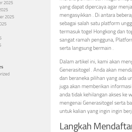
r 2025
yang dapat dipercaya agar men
2025
mengasyikkan . Di antara beberap
er 2025
sebagai salah satu platform un
2025
termasuk togel Hongkong dan to
5
sangat ramah pengguna, Platfo
5
serta langsung bermain .
Dalam artikel ini, kami akan me
es
Generasitogel . Anda akan mendap
rized
dan beraneka pilihan yang ada u
juga akan memberikan informasi 
anda tidak kehilangan akses ke we
mengenai Generasitogel serta bag
untuk kalian yang ingin ingin berj
Langkah Mendaftar