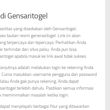
di Gensaritogel
ilitas yang disediakan oleh Gensaritogel,
 tautan resmi generasitogel. Link ini akan
ng terpercaya dan tepercaya. Perhatikan Anda
 terhindar dari situs palsu. Anda pun bisa
itogel apabila masuk ke link awal tidak sukses.
lanjutnya adalah melakukan login ke rekening Anda.
. Cuma masukkan username pengguna dan password
 Kalau Anda gak punya rekening, Anda dapat
aritogel terlebih dahulu. Pastikan semua informasi
uk meminimalkan masalah ketika login.
 dapat menjelajahi berbagai fitur yang ditawarkan