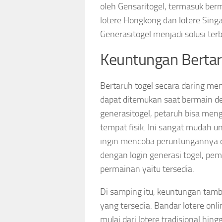
oleh Gensaritogel, termasuk be
lotere Hongkong dan lotere Singa
Generasitogel menjadi solusi ter
Keuntungan Bertar
Bertaruh togel secara daring 
dapat ditemukan saat bermain de
generasitogel, petaruh bisa men
tempat fisik. Ini sangat mudah u
ingin mencoba peruntungannya di
dengan login generasi togel, p
permainan yaitu tersedia.
Di samping itu, keuntungan tamb
yang tersedia. Bandar lotere onl
mulai dari lotere tradisional hi