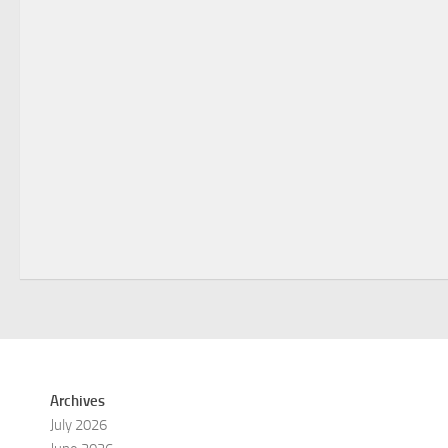
Archives
July 2026