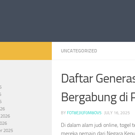
UNCATEGORIZED
Daftar Generas
6
Bergabung di 
6
6
026
BY
FOT8EJXJF0M8OV5
·
JULY 16, 2025
 2026
2026
Di dalam alam judi online, togel 
r 2025
mereka pemain dari Negara Kepul