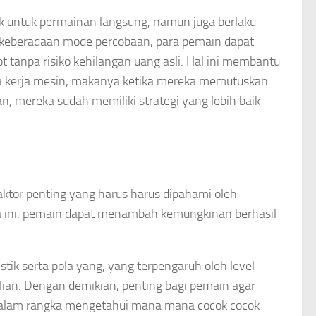
uk untuk permainan langsung, namun juga berlaku
keberadaan mode percobaan, para pemain dapat
 tanpa risiko kehilangan uang asli. Hal ini membantu
 kerja mesin, makanya ketika mereka memutuskan
 mereka sudah memiliki strategi yang lebih baik
aktor penting yang harus harus dipahami oleh
ini, pemain dapat menambah kemungkinan berhasil
stik serta pola yang, yang terpengaruh oleh level
ian. Dengan demikian, penting bagi pemain agar
 dalam rangka mengetahui mana mana cocok cocok