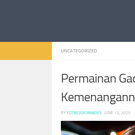
UNCATEGORIZED
Permainan Gaco
Kemenangann
BY
FOT8EJXJF0M8OV5
·
JUNE 13, 2025