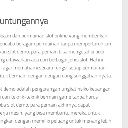
euntungannya
obaan dari permainan slot online yang memberikan
mencoba beragam permainan tanpa mempertaruhkan
n slot demo, para pemain bisa mengetahui pola-
g ditawarkan ada dari berbagai jenis slot. Hal ini
n agar memahami secara fungsi setiap permainan
tuk bermain dengan dengan uang sungguhan nyata.
ot demo adalah pengurangan tingkat risiko keuangan.
gi dan teknik-teknik bermain game tanpa harus
ba slot demo, para pemain akhirnya dapat
erja mesin, yang bisa membantu mereka untuk
ngkan dengan memiliki peluang untuk menang lebih